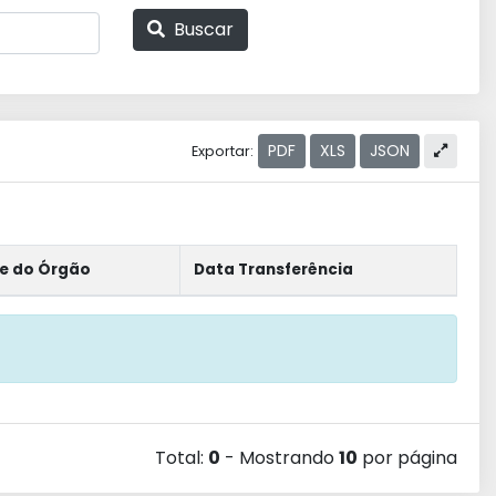
Buscar
PDF
XLS
JSON
Exportar:
e do Órgão
Data Transferência
Total:
0
- Mostrando
10
por página