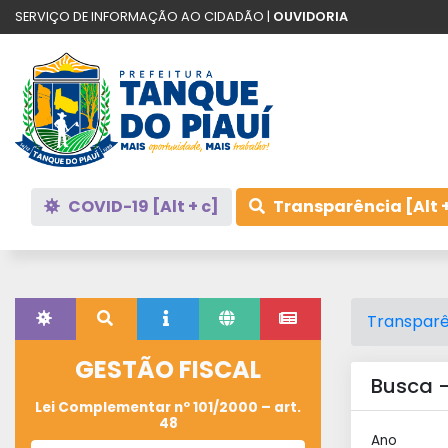
SERVIÇO DE INFORMAÇÃO AO CIDADÃO |
OUVIDORIA
COVID-19 [Alt + c]
Transparência [Alt +
Transparê
GESTÃO FISCAL
Busca -
Lei Complementar nº 101/2000 – art.
48
Ano