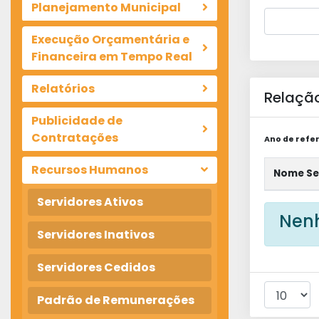
Planejamento Municipal
Execução Orçamentária e
Financeira em Tempo Real
Relatórios
Relação
Publicidade de
Contratações
Ano de refer
Recursos Humanos
Nome Se
Servidores Ativos
Nenh
Servidores Inativos
Servidores Cedidos
Padrão de Remunerações