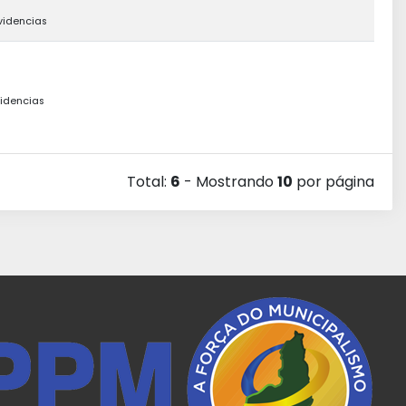
videncias
videncias
Total:
6
- Mostrando
10
por página