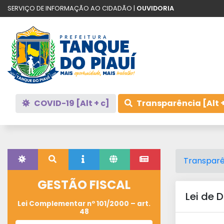
SERVIÇO DE INFORMAÇÃO AO CIDADÃO |
OUVIDORIA
COVID-19 [Alt + c]
Transparência [Alt +
Transparê
GESTÃO FISCAL
Lei de 
Lei Complementar nº 101/2000 – art.
48