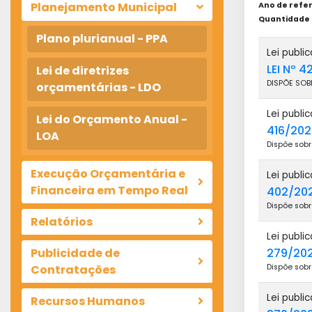
Planejamento Municipal
Ano de refer
Quantidade d
Plano plurianual - PPA
Lei publ
LEI Nº 4
Lei de diretrizes
DISPÕE SOB
orçamentárias - LDO
Lei publ
Lei do Orçamento Anual -
416/20
LOA
Dispõe sobr
Execução Orçamentária e
Lei publi
Financeira em Tempo Real
402/20
Dispõe sobr
Relatórios
Lei publ
Publicidade de
279/20
Contratações
Dispõe sobr
Lei publi
Recursos Humanos