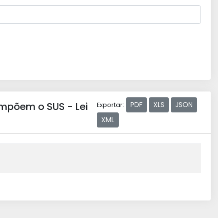
mpõem o SUS - Lei
PDF
XLS
JSON
Exportar:
XML