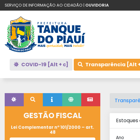
SERVIÇO DE INFORMAÇÃO AO CIDADÃO |
OUVIDORIA
COVID-19 [Alt + c]
Transparência [Alt +
Transparê
GESTÃO FISCAL
Estoques
Lei Complementar nº 101/2000 – art.
48
Ano