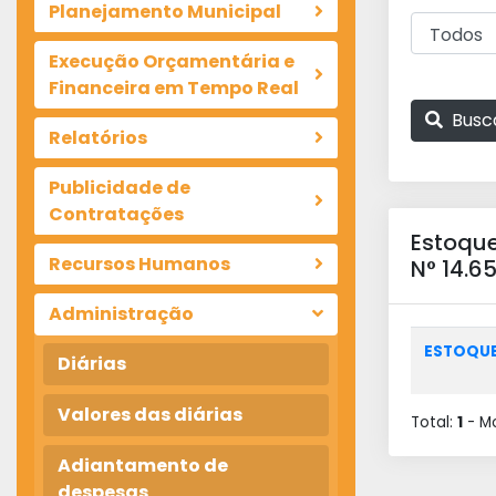
Planejamento Municipal
Execução Orçamentária e
Financeira em Tempo Real
Busc
Relatórios
Publicidade de
Contratações
Estoqu
Recursos Humanos
N° 14.6
Administração
ESTOQUE
Diárias
Valores das diárias
Total:
1
- M
Adiantamento de
despesas