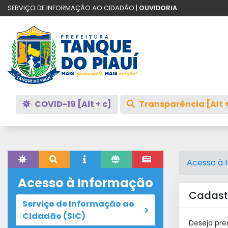
SERVIÇO DE INFORMAÇÃO AO CIDADÃO |
OUVIDORIA
COVID-19 [Alt + c]
Transparência [Alt +
Acesso à 
Acesso à Informação
Cadastr
Serviço de Informação ao
Cidadão (SIC)
Deseja pre