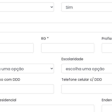
RG *
Profi
Escolaridade
ixo com DDD
Telefone celular c/ DDD
esidencial
Ender