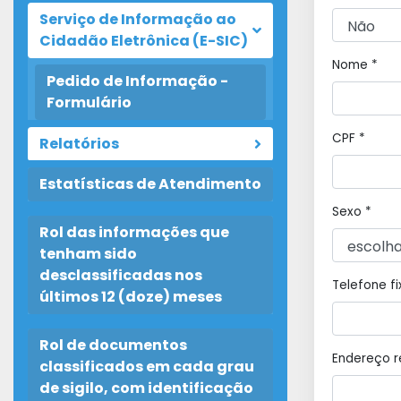
Serviço de Informação ao
Cidadão Eletrônica (E-SIC)
Nome *
Pedido de Informação -
Formulário
CPF *
Relatórios
Estatísticas de Atendimento
Sexo *
Rol das informações que
tenham sido
desclassificadas nos
Telefone f
últimos 12 (doze) meses
Rol de documentos
Endereço r
classificados em cada grau
de sigilo, com identificação